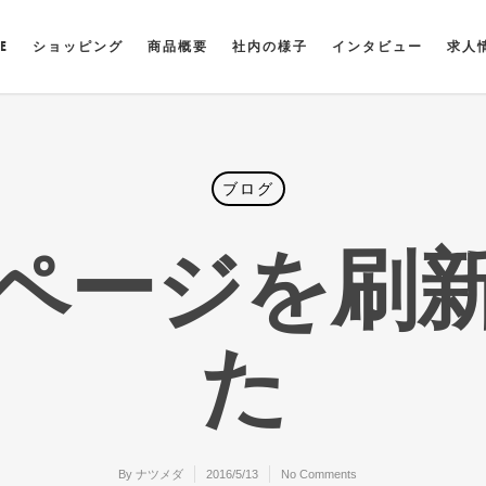
E
ショッピング
商品概要
社内の様子
インタビュー
求人
ブログ
ページを刷
た
By
ナツメダ
2016/5/13
No Comments