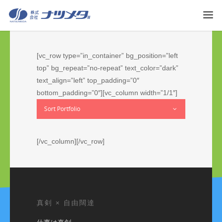
[vc_row type=”in_container” bg_position=”left
top” bg_repeat=”no-repeat” text_color=”dark”
text_align=”left” top_padding=”0″
bottom_padding=”0″][vc_column width=”1/1″]
Sort Portfolio
[/vc_column][/vc_row]
真剣 × 自由闊達