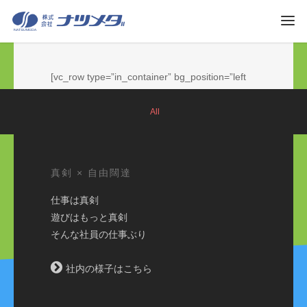
[vc_row type=”in_container” bg_position=”left
top” bg_repeat=”no-repeat” text_color=”dark”
text_align=”left” top_padding=”0″
All
[/vc_column][/vc_row]
bottom_padding=”0″][vc_column width=”1/1″]
真剣 × 自由闊達
仕事は真剣
遊びはもっと真剣
そんな社員の仕事ぶり
社内の様子はこちら