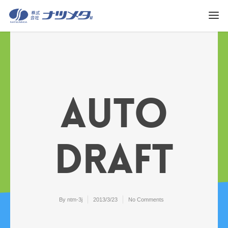
Auto
Draft
By
ntm-3j
2013/3/23
No Comments